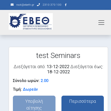
root@ebeth.gr
2310 370 100
test Seminars
Διεξάγεται από:
13-12-2022
Διεξάγεται έως:
18-12-2022
Σύνολο ωρών:
2.00
Τιμή:
Δωρεάν
Υποβολή
Περισσότερα
αίτησης